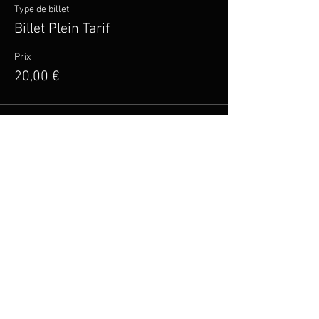
Type de billet
Billet Plein Tarif
Prix
20,00 €
Vente expirée
Type de billet
Billet Tarif Réduit
Plus d'info
Prix
15,00 €