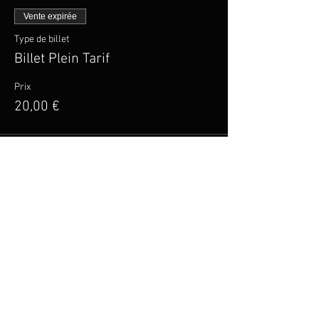
Vente expirée
Type de billet
Billet Plein Tarif
Prix
20,00 €
Vente expirée
Type de billet
Billet Tarif Réduit
Plus d'info
Prix
15,00 €