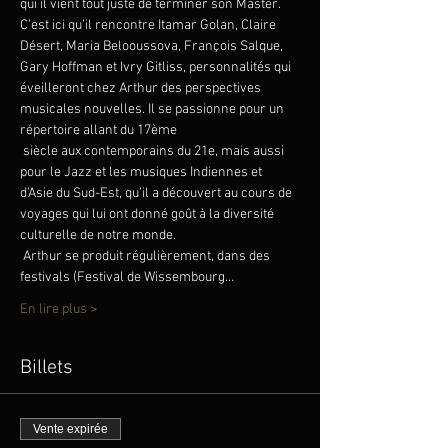
qui il vient tout juste de terminer son Master. 
C’est ici qu’il rencontre Itamar Golan, Claire 
Désert, Maria Belooussova, François Salque, 
Gary Hoffman et Ivry Gitliss, personnalités qui 
éveilleront chez Arthur des perspectives 
musicales nouvelles. Il se passionne pour un 
répertoire allant du 17ème

 siècle aux contemporains du 21e, mais aussi 
pour le Jazz et les musiques Indiennes et 
d’Asie du Sud-Est, qu’il a découvert au cours de 
voyages qui lui ont donné goût à la diversité 
culturelle de notre monde.

 Arthur se produit régulièrement, dans des 
festivals (Festival de Wissembourg…
En lire plus >
Billets
Vente expirée