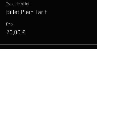
Type de billet
Billet Plein Tarif
Prix
20,00 €
Vente expirée
Type de billet
Billet Tarif Réduit
Plus d'info
Prix
15,00 €