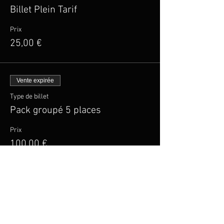
Billet Plein Tarif
Prix
25,00 €
Vente expirée
Type de billet
Pack groupé 5 places
Prix
100,00 €
Vente expirée
Type de billet
Billet Tarif Réduit