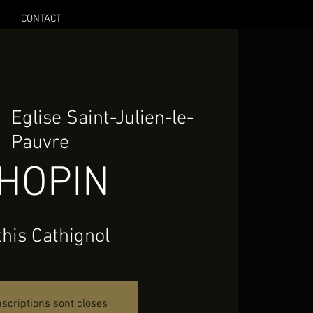
CONTACT
|  
Eglise Saint-Julien-le-
Pauvre
HOPIN
his Cathignol
nscriptions sont closes