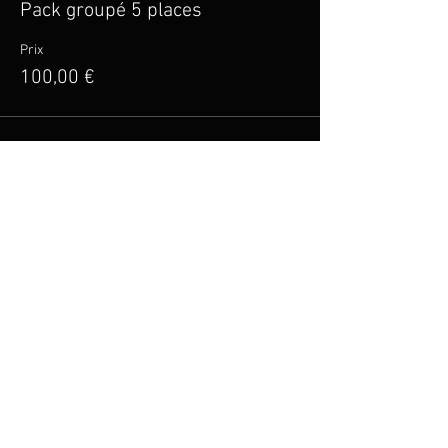
Pack groupé 5 places
Prix
100,00 €
Vente expirée
Type de billet
Billet Tarif Réduit
Plus d'info
Prix
20,00 €