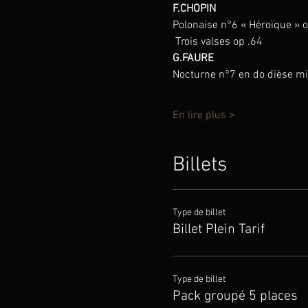
F.CHOPIN
Polonaise n°6 « Héroïque » 
 Trois valses op .64
G.FAURE
Nocturne n°7 en do dièse m
En lire plus >
Billets
Type de billet
Billet Plein Tarif
Type de billet
Pack groupé 5 places