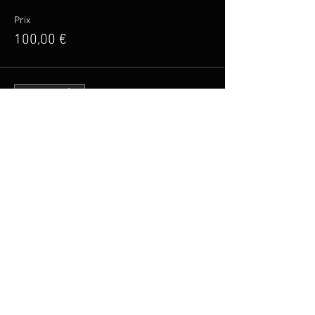
Prix
100,00 €
Vente expirée
Type de billet
Billet Tarif Réduit
Plus d'info
Prix
20,00 €
Partager cet événement