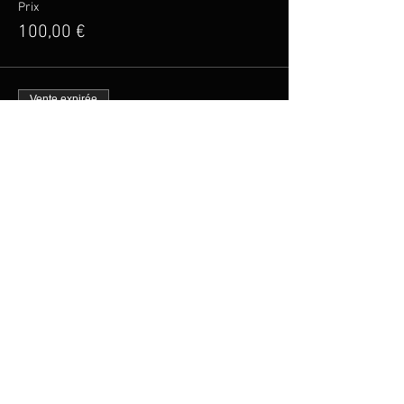
Prix
100,00 €
Vente expirée
Type de billet
Billet Tarif Réduit
Plus d'info
Prix
20,00 €
Partager cet événement