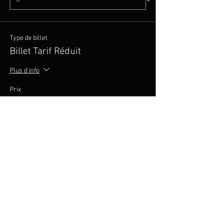
Type de billet
Billet Tarif Réduit
Plus d'info
Prix
20,00 €
Quantité
Total
0,00 €
Passer la commande