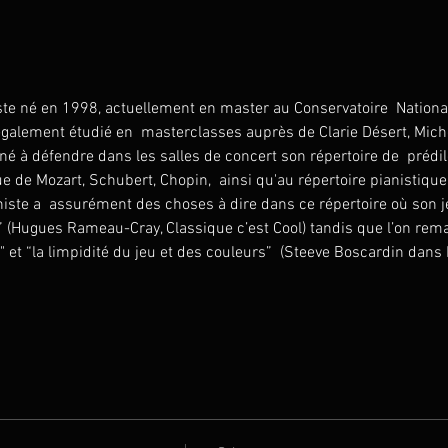
te né en 1998, actuellement en master au Conservatoire  National
 également étudié en  masterclasses auprès de Clarie Désert, Mich
 à défendre dans les salles de concert son répertoire de  prédilec
 de Mozart, Schubert, Chopin,  ainsi qu'au répertoire pianistique 
niste a  assurément des choses à dire dans ce répertoire où son je
” (Hugues Rameau-Cray, Classique c’est Cool) tandis que l’on re
e" et “la limpidité du jeu et des couleurs”  (Steeve Boscardin dans R