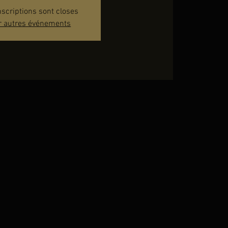
nscriptions sont closes
r autres événements