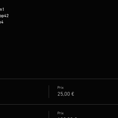
 n1
 op42
n4
Prix
25,00 €
Prix