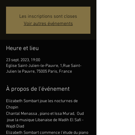
Les inscriptions sont closes
Voir autres événements
Heure et lieu
23 sept. 2023, 19:00
Eglise Saint-Julien-le-Pauvre, 1,Rue Saint-
Julien le Pauvre, 75005 Paris, France
À propos de l'événement
Elizabeth Sombart joue les nocturnes de 
Chopin
Chantal Menassa , piano et Issa Murad,  Oud 
 joue la musique Libanaise de Wadih El Safi - 
Wajdi Diad
Elizabeth Sombart commence l’étude du piano 