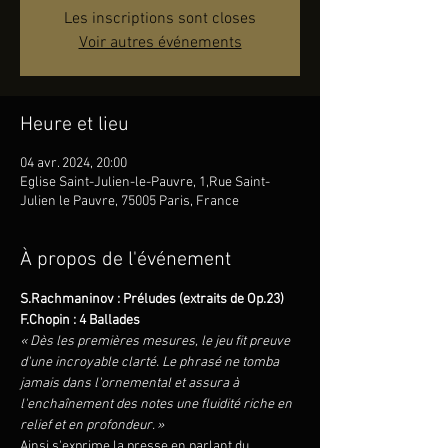
Les inscriptions sont closes
Voir autres événements
Heure et lieu
04 avr. 2024, 20:00
Eglise Saint-Julien-le-Pauvre, 1,Rue Saint-
Julien le Pauvre, 75005 Paris, France
À propos de l'événement
S.Rachmaninov : Préludes (extraits de Op.23)
F.Chopin : 4 Ballades
« Dès les premières mesures, le jeu fit preuve 
d'une incroyable clarté. Le phrasé ne tomba 
jamais dans l'ornemental et assura à 
l'enchaînement des notes une fluidité riche en 
relief et en profondeur. »
Ainsi s'exprime la presse en parlant du 