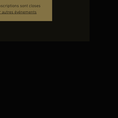
nscriptions sont closes
r autres événements