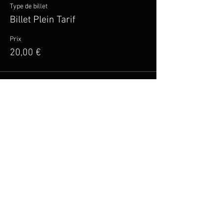
Type de billet
Billet Plein Tarif
Prix
20,00 €
Vente expirée
Type de billet
Billet Tarif Réduit
Plus d'info
Prix
15,00 €