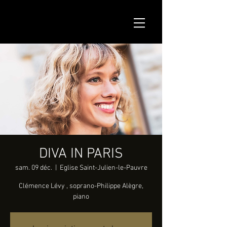
DIVA IN PARIS
sam. 09 déc.
  |  
Eglise Saint-Julien-le-Pauvre
Clémence Lévy , soprano-Philippe Alègre,
piano