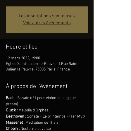
Les inscriptions sont closes
Voir autres événements
Heure et lieu
12 mars 2022, 19:00
Eglise Saint-Julien-le-Pauvre, 1,Rue Saint-
Julien le Pauvre, 75005 Paris, France
À propos de l'événement
Bach
 : Sonate n°1 pour violon seul (gigue-
presto)
Gluck : 
Mélodie d’Orphée
Beethoven 
: Sonate « Le printemps » (1er Mvt)
Massenet
 : Méditation de Thais
Chopin :
 Nocturne et valse