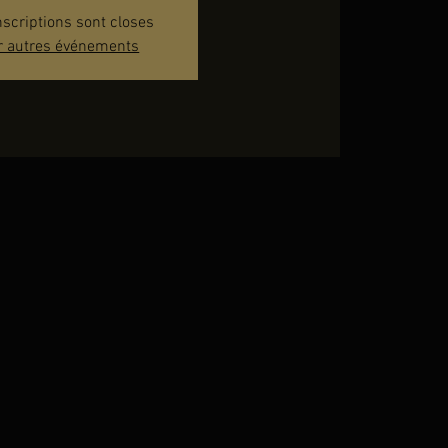
nscriptions sont closes
r autres événements