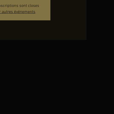
nscriptions sont closes
r autres événements