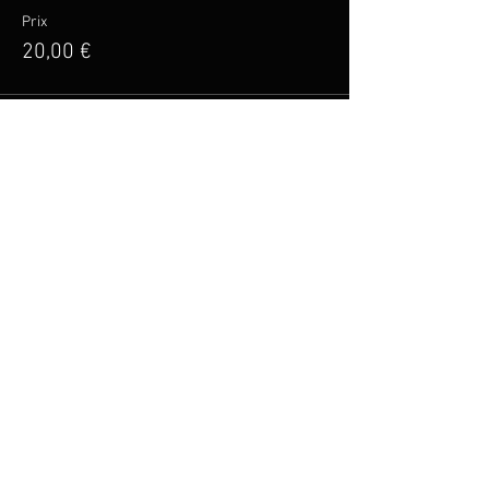
Prix
20,00 €
Vente expirée
Type de billet
Pack groupé 5 places
Prix
100,00 €
Partager cet événement