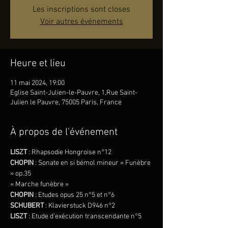
Les inscriptions sont closes
Voir autres événements
Heure et lieu
11 mai 2024, 19:00
Eglise Saint-Julien-le-Pauvre, 1,Rue Saint-
Julien le Pauvre, 75005 Paris, France
À propos de l'événement
LISZT
 : Rhapsodie Hongroise n°12
CHOPIN
 : Sonate en si bémol mineur « Funèbre 
» op.35
« Marche funèbre »
CHOPIN
 : Etudes opus 25 n°5 et n°6
SCHUBERT
 : Klavierstuck D946 n°2
LISZT
 : Etude d’exécution transcendante n°5