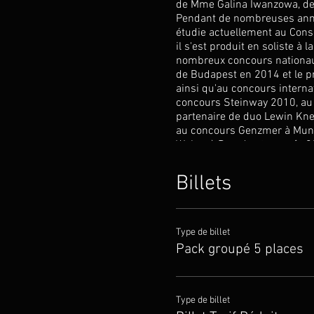
de Mme Galina Iwanzowa, des
Pendant de nombreuses années,
étudie actuellement au Conse
il s'est produit en soliste à
nombreux concours nationaux 
de Budapest en 2014 et le p
ainsi qu'au concours internat
concours Steinway 2010, au
partenaire de duo Lewin Kneis
au concours Genzmer à Munich
Weber à Dresde et en août 20
régulièrement participé au c
au concours fédéral en 2017 
Billets
« Jürgen-Ponto-Stiftung ». D
Philharmonie, le Konzerthaus
Pays-Bas, en Suisse et en Ho
», le « Schleswig-Holstein Mu
Type de billet
de Ludwig van Beethoven avec
Pack groupé 5 places
Orchestre de l'Université Li
est depuis septembre boursi
Coco Tomita(violon), Julia Wa
mai de ses débuts au Konzerth
Type de billet
Live Music Now Berlin e.V.". E