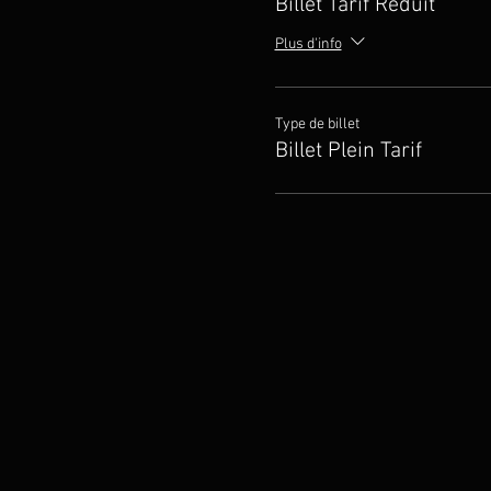
Billet Tarif Réduit
Musiksommer, où le concert a
impulsions musicales lors d
Plus d'info
Bresson, Eberhard Feltz et K
Type de billet
Billet Plein Tarif