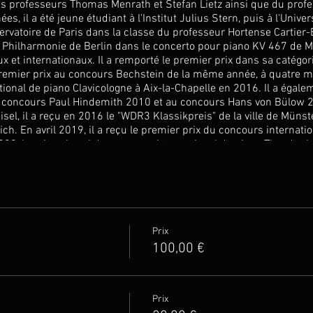
 professeurs Thomas Menrath et Stefan Lietz ainsi que du prof
 il a été jeune étudiant à l'Institut Julius Stern, puis à l'Univers
rvatoire de Paris dans la classe du professeur Hortense Cartier-
 la Philharmonie de Berlin dans le concerto pour piano KV 467 de M
et internationaux. Il a remporté le premier prix dans sa catégo
remier prix au concours Bechstein de la même année, à quatre m
ional de piano Clavicologne à Aix-la-Chapelle en 2016. Il a égale
 concours Paul Hindemith 2010 et au concours Hans von Bülow 2
el, il a reçu en 2016 le "WDR3 Klassikpreis" de la ville de Münste
. En avril 2019, il a reçu le premier prix du concours internatio
20, le prix culturel du concours international de piano Theodor Le
oncours "Jugend musiziert" et a toujours obtenu des 1er prix. L
et 2018 lui ont permis d'obtenir des bourses de la « Deutsche St
aniel a donné des concerts dans les principales salles de concer
 et le Deutsche Oper. D'autres concerts l'ont conduit dans d'autre
ngrie, ainsi qu'à des festivals de musique renommés tels que le
sikfestival » ou le « Mozartfest de Schwetzingen » où il a interpr
Prix
 l'Orchestre philharmonique de Heidelberg. En janvier 2022, il s
100,00 €
bre de Berlin sous la direction d'Antoine Rebstein dans la Grande 
er de la Studienstiftung des deutschen Volkes.Début 2023, il a f
wrowska(alto) et Clara Eglhuber(violoncelle) le quatuor avec piano 
aus de Berlin. Depuis février, il est, avec sa sœur Tabea, boursie
Prix
n juillet, il s'est produit pour la deuxième fois avec Lewin Kneisel