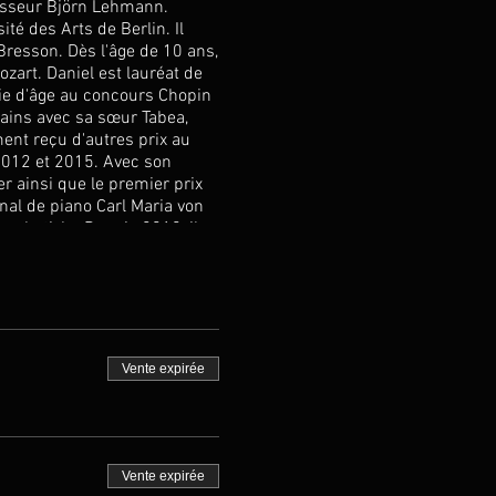
esseur Björn Lehmann.
ité des Arts de Berlin. Il
Bresson. Dès l'âge de 10 ans,
ozart. Daniel est lauréat de
rie d'âge au concours Chopin
ains avec sa sœur Tabea,
ment reçu d'autres prix au
012 et 2015. Avec son
r ainsi que le premier prix
nal de piano Carl Maria von
schetizky. Depuis 2010, il a
es notes maximales obtenues
iftung Musikleben » et de la
t de Berlin, comme la
s villes d'Allemagne, aux
 « Dresdner Musikfestspiele
été le 2e concerto pour piano
Vente expirée
'est produit avec le Jeune
Salle d'Émission de la RBB et
ondé avec les musiciennes
"Quartett Euphorie", suivi en
r de l'association "Yehudi
Vente expirée
 à l'Oberstdorfer