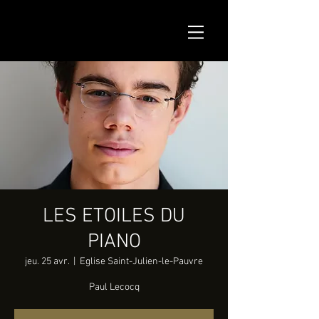
LES ETOILES DU
PIANO
jeu. 25 avr.
  |  
Eglise Saint-Julien-le-Pauvre
Paul Lecocq