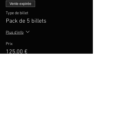
Vente expirée
Type de billet
Pack de 5 billets
Plus d'info
Prix
125,00 €
Vente expirée
Type de billet
Tarif Enfant (-12ans)
Prix
15,00 €