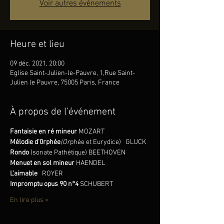
Voir autres événements
Heure et lieu
09 déc. 2021, 20:00
Eglise Saint-Julien-le-Pauvre, 1,Rue Saint-
Julien le Pauvre, 75005 Paris, France
À propos de l'événement
Fantaisie en ré mineur 
MOZART
Mélodie d’0rphée
(Or
phée et Eurydice)   GLUCK
Rondo 
(sonate Pathétique) BEETHOVEN
Menuet en sol mineur 
HAENDEL
L’aimable   
ROYER
Impromptu opus 90 n°4 
SCHUBERT
En lire plus >