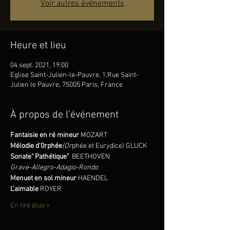
Voir autres événements
Heure et lieu
04 sept. 2021, 19:00
Eglise Saint-Julien-le-Pauvre, 1,Rue Saint-
Julien le Pauvre, 75005 Paris, France
À propos de l'événement
Fantaisie en ré mineur 
MOZART
Mélodie d’0rphée
(Or
phée et Eurydice) GLUCK
Sonate" Pathétique"  
BEETHOVEN
Grave-Allegro-Adagio-Rondo
Menuet en sol mineur 
HAENDEL
L’aimable 
ROYER
En lire plus >