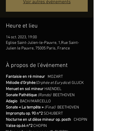
Voir autres événements
Heure et lieu
14 oct. 2023, 19:00
Eglise Saint-Julien-le-Pauvre, 1,Rue Saint-
Julien le Pauvre, 75005 Paris, France
À propos de l'événement
Fantaisie en ré mineur
MOZART
Mélodie d’0rphée
(Orphée et Eurydice
) GLUCK
Menuet en sol mineur
HAENDEL
Sonate Pathétique
(Rondo)
BEETHOVEN
Adagio
BACH/MARCELLO
Sonate « La tempête »
(Final)
BEETHOVEN
Impromptu op. 90 n°2
SCHUBERT
Nocturne en ut dièse mineur op. posth
CHOPIN
Valse op.64 n°2
CHOPIN