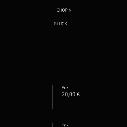
                                            
CHOPIN
                                         
GLUCK
Prix
20,00 €
Prix