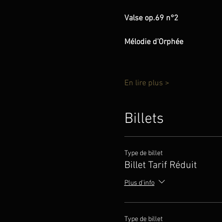
Valse op.69 n°2                            
Mélodie d’Orphée                          
En lire plus >
Billets
Type de billet
Billet Tarif Réduit
Plus d'info
Type de billet