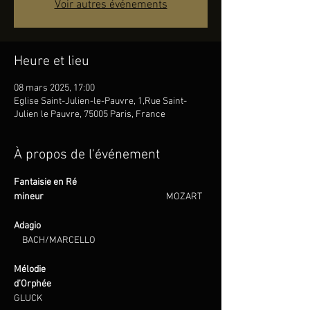
Voir autres événements
Heure et lieu
08 mars 2025, 17:00
Eglise Saint-Julien-le-Pauvre, 1,Rue Saint-
Julien le Pauvre, 75005 Paris, France
À propos de l'événement
Fantaisie en Ré 
mineur                                                           
MOZART
Adagio                                                                                
BACH/MARCELLO
Mélodie 
d’Orphée                                                                      
GLUCK