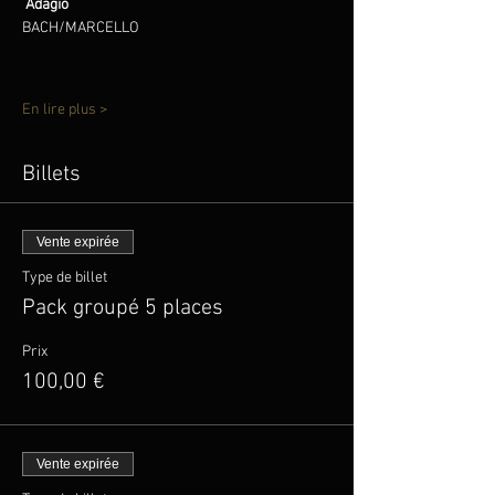
Adagio                                                                              
BACH/MARCELLO
En lire plus >
Billets
Vente expirée
Type de billet
Pack groupé 5 places
Prix
100,00 €
Vente expirée