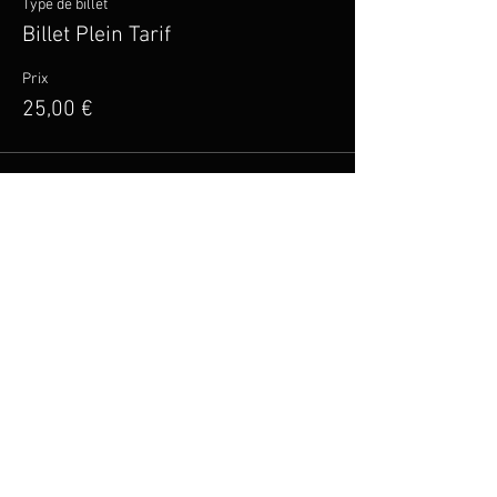
Type de billet
Billet Plein Tarif
Prix
25,00 €
Vente expirée
Type de billet
Billet Tarif Réduit
Plus d'info
Prix
20,00 €