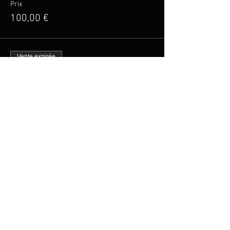
Prix
100,00 €
Vente expirée
Type de billet
Billet Tarif Réduit
Plus d'info
Prix
20,00 €
Partager cet événement