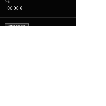
Prix
100,00 €
Vente expirée
Type de billet
Billet Tarif Réduit
Plus d'info
Prix
20,00 €
Partager cet événement