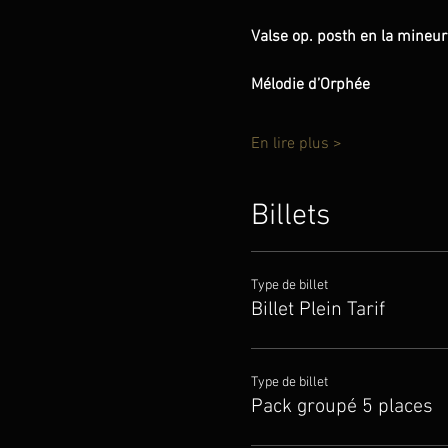
Valse op. posth en la mineur           
Mélodie d’Orphée                          
En lire plus >
Billets
Type de billet
Billet Plein Tarif
Type de billet
Pack groupé 5 places