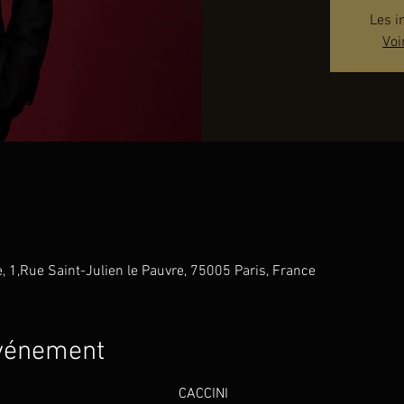
Les i
Voi
e, 1,Rue Saint-Julien le Pauvre, 75005 Paris, France
événement
                                              
CACCINI