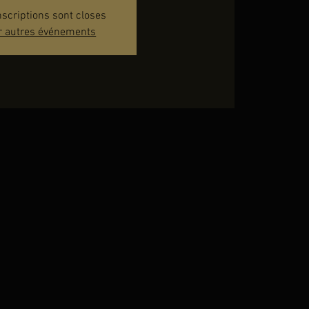
nscriptions sont closes
r autres événements