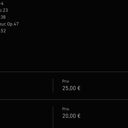
-4
p.23
.38
eur, Op.47
.52
Prix
25,00 €
Prix
20,00 €