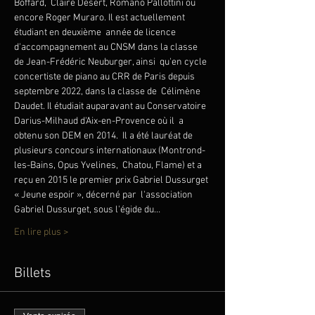
Boffard,  Claire Désert, Romano Pallottini ou 
encore Roger Muraro. Il est actuellement 
étudiant en deuxième  année de licence 
d'accompagnement au CNSM dans la classe 
de Jean-Frédéric Neuburger, ainsi  qu'en cycle 
concertiste de piano au CRR de Paris depuis 
septembre 2022, dans la classe de  Célimène 
Daudet. Il étudiait auparavant au Conservatoire 
Darius-Milhaud d'Aix-en-Provence où il  a 
obtenu son DEM en 2014.  Il a été lauréat de 
plusieurs concours internationaux (Montrond-
les-Bains, Opus Yvelines,  Chatou, Flame) et a 
reçu en 2015 le premier prix Gabriel Dussurget 
« Jeune espoir », décerné par  l'association 
Gabriel Dussurget, sous l'égide du…
En lire plus >
Billets