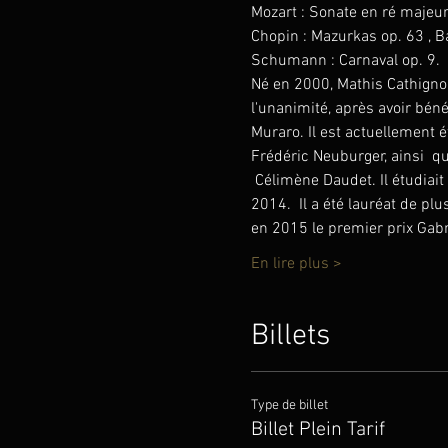
Mozart : Sonate en ré majeu
Chopin : Mazurkas op. 63 , B
Schumann : Carnaval op. 9.
Né en 2000, Mathis Cathigno
l'unanimité, après avoir béné
Muraro. Il est actuellement
Frédéric Neuburger, ainsi  q
 Célimène Daudet. Il étudiai
2014.  Il a été lauréat de pl
en 2015 le premier prix Gab
En lire plus >
Billets
Type de billet
Billet Plein Tarif