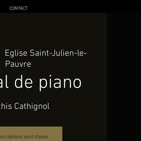
CONTACT
|  
Eglise Saint-Julien-le-
Pauvre
al de piano
his Cathignol
nscriptions sont closes