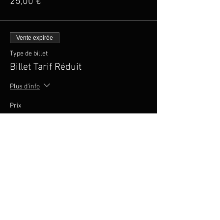
25,00 €
Vente expirée
Type de billet
Billet Tarif Réduit
Plus d'info
Prix
20,00 €
Vente expirée
Type de billet
Pack groupé 5 places
Prix
100,00 €