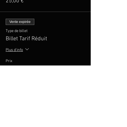
25,00 €
Vente expirée
Type de billet
Billet Tarif Réduit
Plus d'info
Prix
20,00 €
Vente expirée
Type de billet
Pack groupé 5 places
Prix
100,00 €