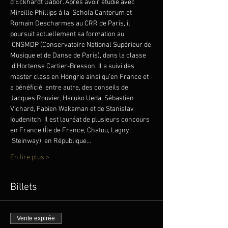
d’Eckhardt Gábor. Après avoir étudié avec 
Mireille Phillips à la  Schola Cantorum et 
Romain Descharmes au CRR de Paris, il 
poursuit actuellement sa formation au 
 CNSMDP (Conservatoire National Supérieur de 
Musique et de Danse de Paris), dans la classe 
 d’Hortense Cartier-Bresson. Il a suivi des 
master class en Hongrie ainsi qu’en France et 
a bénéficié, entre autre, des conseils de 
Jacques Rouvier, Haruko Ueda, Sébastien 
Vichard, Fabien Waksman et de Stanislav 
Ioudenitch. Il est lauréat de plusieurs concours 
en France (Île de France, Chatou, Lagny, 
 Steinway), en République…
En lire plus >
Billets
Vente expirée