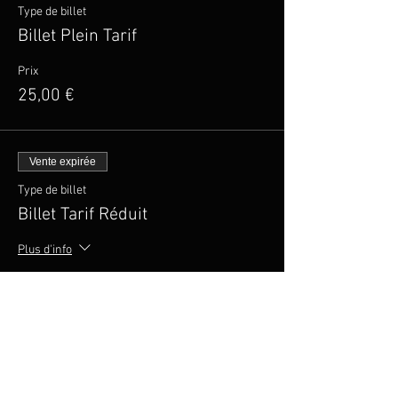
Type de billet
Billet Plein Tarif
Prix
25,00 €
Vente expirée
Type de billet
Billet Tarif Réduit
Plus d'info
Prix
20,00 €
Vente expirée