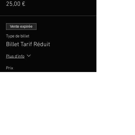
25,00 €
Vente expirée
Type de billet
Billet Tarif Réduit
Plus d'info
Prix
20,00 €
Vente expirée
Type de billet
Pack groupé 5 places
Prix