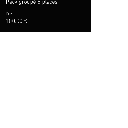
Pack groupé 5 places
Prix
100,00 €
Vente expirée
Type de billet
Billet Plein Tarif
Prix
25,00 €
Partager cet événement