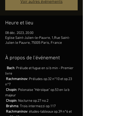
Voir autres événements
Heure et lieu
08 déc. 2023, 20:00
Eglise Saint-Julien-le-Pauvre, 1,Rue Saint-
Julien le Pauvre, 75005 Paris, France
À propos de l'événement
  Bach
: Prélude et fugue en si b min - Premier 
livre 
Rachmaninov
: Préludes op.32 n°10 et op.23 
n°7 
Chopin
: Polonaise "Héroïque" op.53 en la b 
majeur
Chopin
: Nocturne op.27 no.2  
Brahms
: Trois intermezzi op.117
Rachmaninov
: études-tableaux op.39 n°6 et 