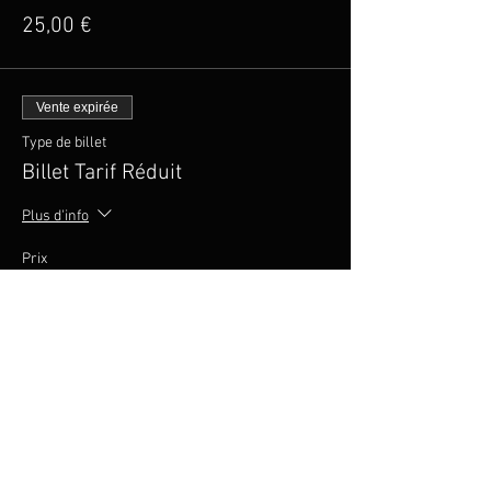
25,00 €
Vente expirée
Type de billet
Billet Tarif Réduit
Plus d'info
Prix
20,00 €
Vente expirée
Type de billet
Pack groupé 5 places
Prix