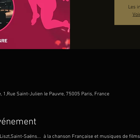
Les i
Voi
e, 1,Rue Saint-Julien le Pauvre, 75005 Paris, France
événement
iszt,Saint-Saëns...  à la chanson Française et musiques de films