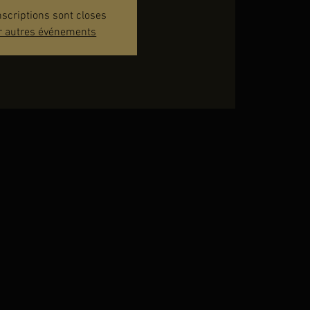
nscriptions sont closes
r autres événements