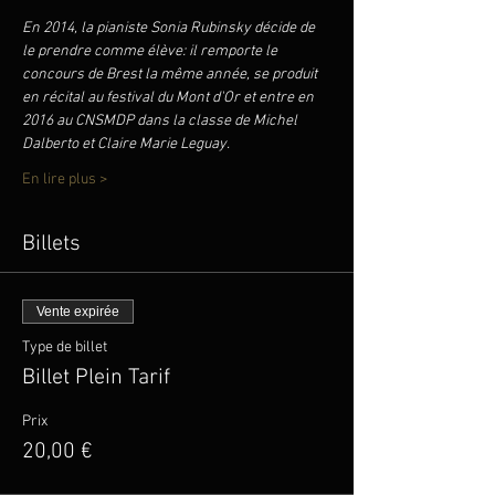
En 2014, la pianiste Sonia Rubinsky décide de 
le prendre comme élève: il remporte le 
concours de Brest la même année, se produit 
en récital au festival du Mont d'Or et entre en 
2016 au CNSMDP dans la classe de Michel 
Dalberto et Claire Marie Leguay.
En lire plus >
Billets
Vente expirée
Type de billet
Billet Plein Tarif
Prix
20,00 €