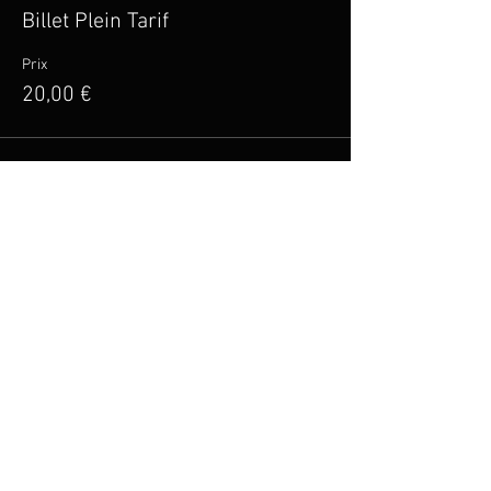
Billet Plein Tarif
Prix
20,00 €
Vente expirée
Type de billet
Billet Tarif Réduit
Plus d'info
Prix
15,00 €