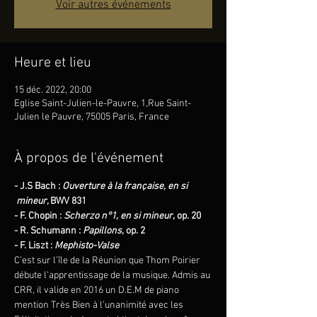
Voir autres événements
Heure et lieu
15 déc. 2022, 20:00
Eglise Saint-Julien-le-Pauvre, 1,Rue Saint-
Julien le Pauvre, 75005 Paris, France
À propos de l'événement
- J.S Bach : 
Ouverture à la française, en si 
 mineur, 
BWV 831
- F. Chopin : 
Scherzo n°1, en si mineur,
 op. 20
- R. Schumann : 
Papillons, 
op. 2
- F. Liszt : 
Mephisto-Valse
C’est sur l’île de la Réunion que Thom Poirier 
débute l’apprentissage de la musique. Admis au 
CRR, il valide en 2016 un D.E.M de piano 
mention Très Bien à l’unanimité avec les 