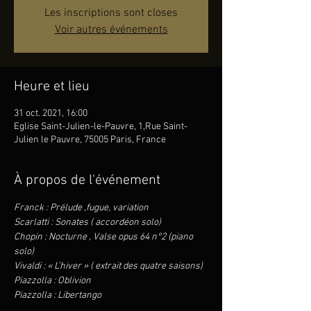
Les inscriptions sont closes
Voir autres événements
Heure et lieu
31 oct. 2021, 16:00
Eglise Saint-Julien-le-Pauvre, 1,Rue Saint-
Julien le Pauvre, 75005 Paris, France
À propos de l'événement
Franck : Prélude ,fugue, variation
Scarlatti : Sonates ( accordéon solo)
Chopin : Nocturne , Valse opus 64 n°2 (piano 
solo)
Vivaldi : « L’hiver » ( extrait des quatre saisons)
Piazzolla : Oblivion
Piazzolla : Libertango