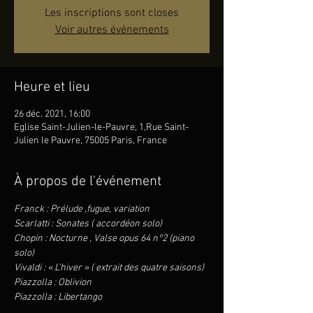
Les inscriptions sont closes
Voir autres événements
Heure et lieu
26 déc. 2021, 16:00
Eglise Saint-Julien-le-Pauvre, 1,Rue Saint-
Julien le Pauvre, 75005 Paris, France
À propos de l'événement
Franck : Prélude ,fugue, variation
Scarlatti : Sonates ( accordéon solo)
Chopin : Nocturne , Valse opus 64 n°2 (piano 
solo)
Vivaldi : « L’hiver » ( extrait des quatre saisons)
Piazzolla : Oblivion
Piazzolla : Libertango