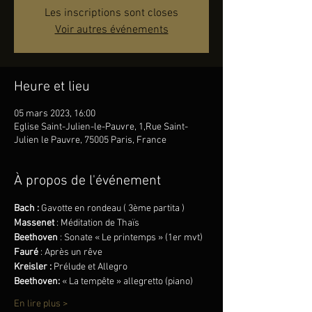
Les inscriptions sont closes
Voir autres événements
Heure et lieu
05 mars 2023, 16:00
Eglise Saint-Julien-le-Pauvre, 1,Rue Saint-
Julien le Pauvre, 75005 Paris, France
À propos de l'événement
Bach : 
Gavotte en rondeau ( 3ème partita )
Massenet
 : Méditation de Thaïs
Beethoven 
: Sonate « Le printemps » (1er mvt)
Fauré
 : Après un rêve
Kreisler : 
Prélude et Allegro
Beethoven:
 « La tempête » allegretto (piano)
En lire plus >