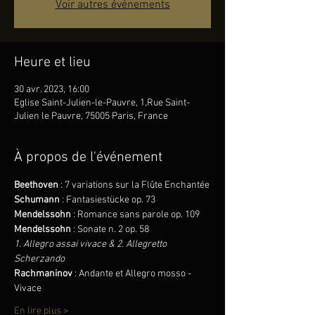
Voir autres événements
Heure et lieu
30 avr. 2023, 16:00
Eglise Saint-Julien-le-Pauvre, 1,Rue Saint-
Julien le Pauvre, 75005 Paris, France
À propos de l'événement
Beethoven 
: 7 variations sur la Flûte Enchantée
Schumann
 : Fantasiestücke op. 73
Mendelssohn
 : Romance sans parole op. 109
Mendelssohn
 : Sonate n. 2 op. 58
1. Allegro assai vivace & 2. Allegretto 
Scherzando
Rachmaninov
 : Andante et Allegro mosso - 
Vivace
En lire plus >